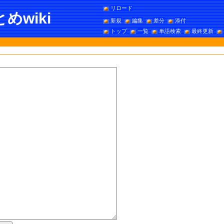
リロード
wiki
新規
編集
差分
添付
トップ
一覧
単語検索
最終更新