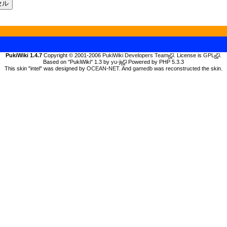
PukiWiki 1.4.7
Copyright © 2001-2006
PukiWiki Developers Team
. License is
GPL
.
Based on "PukiWiki" 1.3 by
yu-ji
Powered by PHP 5.3.3
This skin "intel" was designed by
OCEAN-NET
. And
gamedb
was reconstructed the skin.